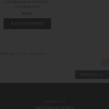
COMBINAISON SKINLEG -
INTERMEZZO
46,00 €
AJOUTER AU PANIER
Affichage 1-15 de 15 article(s)
1

Back to top
Stanlowa Paris
INFORMATIONS