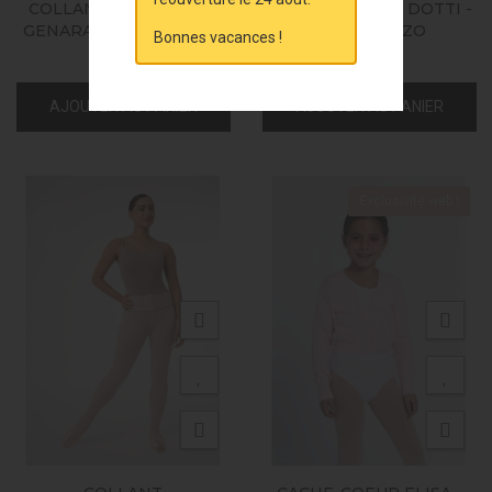
COLLANT DE CHAUFFE
SHORT À RABAT DOTTI -
GENARA - INTERMEZZO
INTERMEZZO
Bonnes vacances !
43,00 €
29,00 €
AJOUTER AU PANIER
AJOUTER AU PANIER
Exclusivité web !