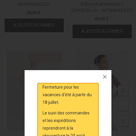
INTERMEZZO
D'ÉCHAUFFEMENT
GRAZIELLA - INTERMEZZO
28,00 €
49,90 €
AJOUTER AU PANIER
AJOUTER AU PANIER
Exclusivité web !
Fermeture pour les
vacances d'été à partir du
18 juillet.
Le suivi des commandes
et les expéditions
reprendront à la
réouverture le 24 août.