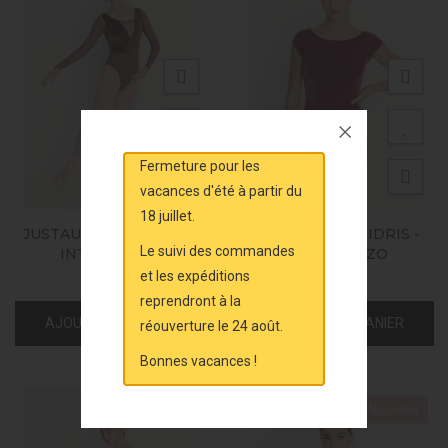
Fermeture pour les
vacances d'été à partir du
18 juillet.
JUSTAUCORPS ISEULT -
JUSTAUCORPS IDRIS -
Le suivi des commandes
INTERMEZZO
INTERMEZZO
et les expéditions
67,00 €
60,00 €
reprendront à la
AJOUTER AU PANIER
AJOUTER AU PANIER
réouverture le 24 août.
Bonnes vacances !
Nouveau
Nouveau