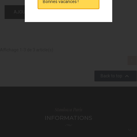
Bonnes vacances !
AJOUTER AU PANIER
Affichage 1-3 de 3 article(s)
1

Back to top
Stanlowa Paris
INFORMATIONS
