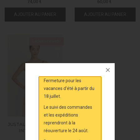
74,00 €
60,00 €
AJOUTER AU PANIER
AJOUTER AU PANIER
Exclusivité web !
Fermeture pour les
vacances d'été à partir du
18 juillet.
Le suivi des commandes
et les expéditions
reprendront à la
JUSTAUCORPS HALEY -
INTERMEZZO
réouverture le 24 août.
50,00 €