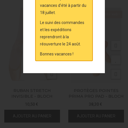
vacances d'été à partir du
18 juillet.
Exclusivité web !
Le suivi des commandes
et les expéditions
reprendront à la
réouverture le 24 août.
Bonnes vacances !
RUBAN STRETCH
PROTÈGES POINTES
INVISIBLE - BLOCH
PRIMA PRO PAD - BLOCH
10,50 €
38,30 €
AJOUTER AU PANIER
AJOUTER AU PANIER