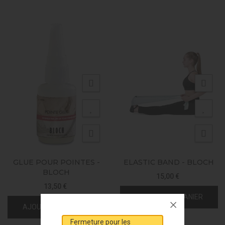
GLUE POUR POINTES -
ELASTIC BAND - BLOCH
BLOCH
15,00 €
13,50 €
AJOUTER AU PANIER
AJOUTER AU PANIER
Fermeture pour les