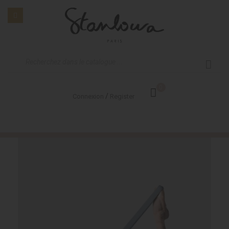
0
/
Connexion
Register