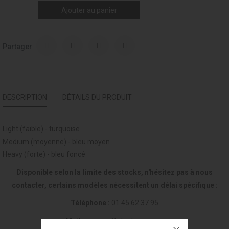
Ajouter au panier
Partager
DESCRIPTION
DÉTAILS DU PRODUIT
Light (faible) - turquoise
Medium (moyenne) - bleu moyen
Heavy (forte) - bleu foncé
Disponible selon la limite des stocks, n'hésitez pas à nous
contacter, certains modèles nécessitent un délai spécifique :
Téléphone :
01 45 62 37 95
Mail :
courrier@stanlowa.paris