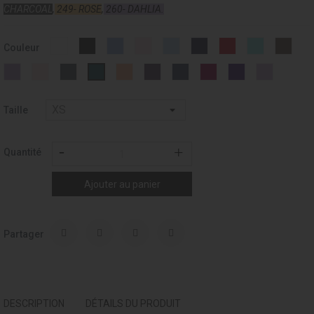
CHARCOAL
,
249- ROSE
,
260- DAHLIA.
Blanc
Noir
Light
Rose
CIEL
MARINE
BORDEAUX
AQUA
VISO
Couleur
-
-
Blue
-
-
-
-
-
-
001
037
-
007
014
019
028
034
052
LAVANDE
SAUMON
CHARBON
ROSE
PRUNE
OUTREMER
GRENAT
PURPLE
DALIA
VERT
015
-
-
-
PECHE
-
-
-
-
-
ALGUE
080
108
172
-
253
258
275
011
260
-
249
197
Taille
Quantité
Ajouter au panier
Partager
DESCRIPTION
DÉTAILS DU PRODUIT