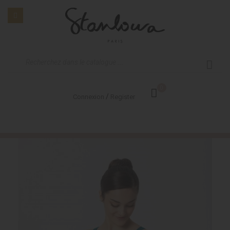
0
/
Connexion
Register