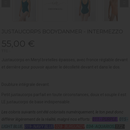
JUSTAUCORPS BODYDANMER - INTERMEZZO
55,00 €
TTC
Justaucorps en Meryl bretelles épaisses, avec fronce réglable devant
et derrière pour pouvoir ajuster le décolleté devant et dans le dos.
Doublure intégrale devant.
Petit justaucorps parfait en toute circonstances, doux et souple il est
LE justaucorps de base indispensable.
Les coloris suivants ont été colorisés numériquement, le ton peut donc
différer légèrement de la réalité, malgré nos efforts :
011 - PURPLE
,
015 -
LIGHT BLUE
,
019- NAVY BLUE
,
028- BURGUNDY
,
034- AQUARIOS,
172 -