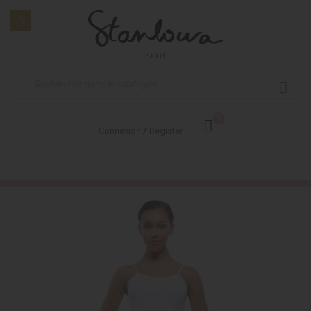
0
/
Connexion
Register