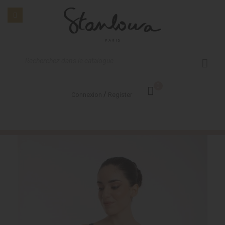
0
/
Connexion
Register