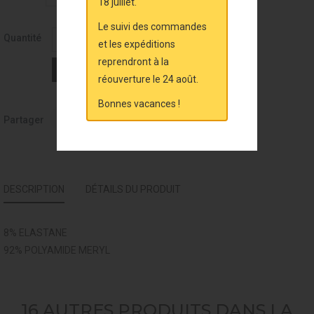
18 juillet.
Le suivi des commandes
Quantité
et les expéditions
reprendront à la
Ajouter au panier
réouverture le 24 août.
Bonnes vacances !
Partager
DESCRIPTION
DÉTAILS DU PRODUIT
8% ELASTANE
92% POLYAMIDE MERYL
16 AUTRES PRODUITS DANS LA