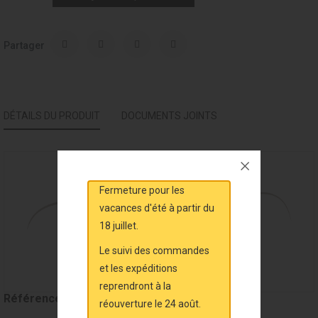
Partager
DÉTAILS DU PRODUIT
DOCUMENTS JOINTS
Fermeture pour les
vacances d'été à partir du
18 juillet.
Le suivi des commandes
et les expéditions
reprendront à la
Référence
MAL7726
réouverture le 24 août.