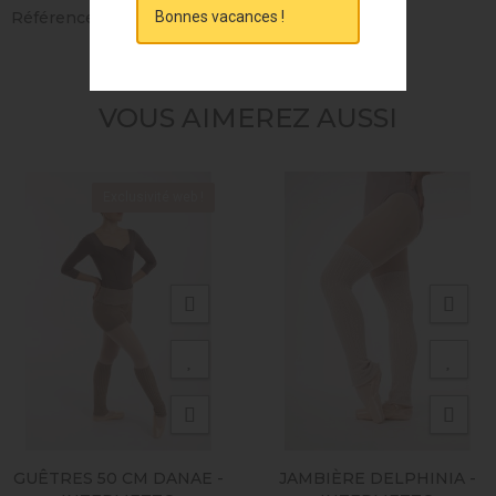
Bonnes vacances !
Références spécifiques
VOUS AIMEREZ AUSSI
Exclusivité web !
GUÊTRES 50 CM DANAE -
JAMBIÈRE DELPHINIA -