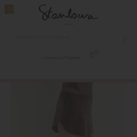
0
/
Connexion
Register