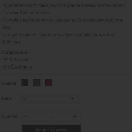
• Ajustement confortable pour une grande aisance de mouvement
• Tomber fluide et féminin
• Complète parfaitement un justaucorps de la collection Automne-
Hiver
• Une pièce raffinée à porter aussi bien en studio que lors des
répétitions
Composition :
• 92 % Polyester
• 8 % Élasthanne
Noir
GRENAT
VISON
Couleur
-
-
-
037
275
052
Taille
Quantité
Ajouter au panier