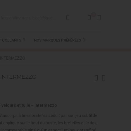
0
T COLLANTS
NOS MARQUES PRÉFÉRÉES
 - INTERMEZZO
- INTERMEZZO
 velours et tulle – Intermezzo
staucorps à fines bretelles séduit par son jeu subtil de
 appliqué sur le haut du buste, les bretelles et le dos,
 incomparable ainsi qu'un aspect lumineux et raffiné.