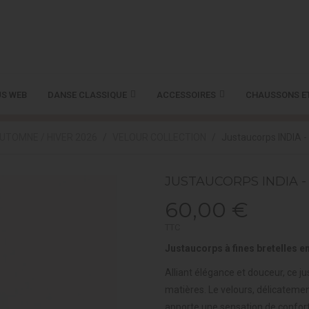
S WEB
DANSE CLASSIQUE
ACCESSOIRES
CHAUSSONS E
UTOMNE / HIVER 2026
VELOUR COLLECTION
Justaucorps INDIA
JUSTAUCORPS INDIA 
60,00 €
TTC
Justaucorps à fines bretelles en
Alliant élégance et douceur, ce ju
matières. Le velours, délicatement
apporte une sensation de confort