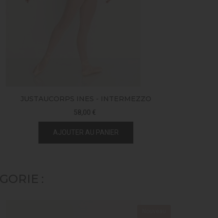
JUSTAUCORPS INES - INTERMEZZO
J
58,00 €
AJOUTER AU PANIER
ORIE :
Nouveau