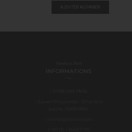
AJOUTER AU PANIER
Stanlowa Paris
INFORMATIONS
STANLOWA PARIS
Espace fitting pointes : 23 rue de la
Baume, 75008 PARIS
courrier@stanlowa.paris
+33 (0) 1.45.62.37.95