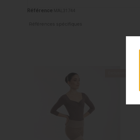
Référence
MAL31744
Références spécifiques
Exclusivité web !