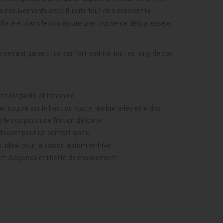
es mouvements avec fluidité tout en sublimant la
colleté et dans le dos ajoute une touche de délicatesse et
e devant garantit un confort optimal tout au long de vos
ette élégante et féminine
 souple sur le haut du buste, les bretelles et le dos
s le dos pour une finition délicate
 devant pour un confort accru
x, idéal pour la saison automne-hiver
fort, élégance et liberté de mouvement