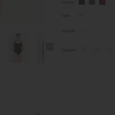
Noir
VISON
GREN
Couleur
-
-
-
037
052
275
Taille
Quantité
Partager