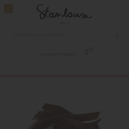
0
/
Connexion
Register