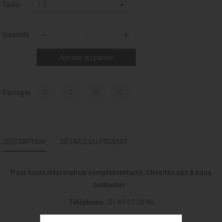
Taille
Quantité
Ajouter au panier
Partager
DESCRIPTION
DÉTAILS DU PRODUIT
Pour toute information complémentaire, n'hésitez pas à nous
contacter :
Téléphone :
01 45 63 20 96
Mail :
courrier@stanlowa.com