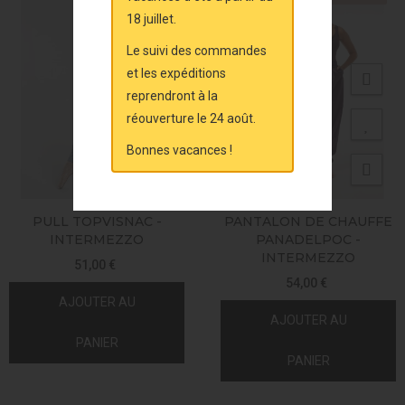
18 juillet.
Le suivi des commandes
et les expéditions
reprendront à la
réouverture le 24 août.
Bonnes vacances !
PULL TOPVISNAC -
PANTALON DE CHAUFFE
INTERMEZZO
PANADELPOC -
INTERMEZZO
51,00 €
54,00 €
AJOUTER AU
AJOUTER AU
PANIER
PANIER