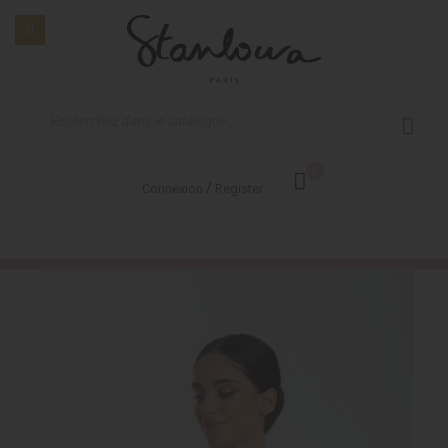
0
/
Connexion
Register