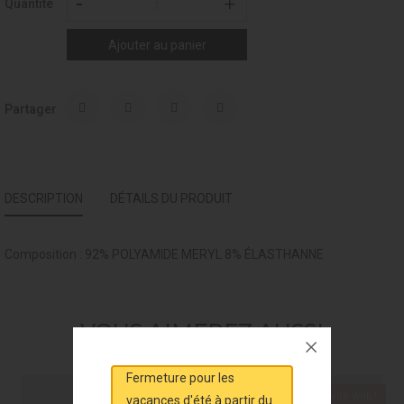
Quantité
Ajouter au panier
Partager
DESCRIPTION
DÉTAILS DU PRODUIT
Composition : 92% POLYAMIDE MERYL 8% ÉLASTHANNE
VOUS AIMEREZ AUSSI
Fermeture pour les
Exclusivité web !
Exclusivité web !
vacances d'été à partir du