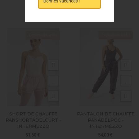
Bonnes vacances !
VOUS AIMEREZ AUSSI
Exclusivité web !
Exclusivité web !
SHORT DE CHAUFFE
PANTALON DE CHAUFFE
PANSHORTADELCURT -
PANADELPOC -
INTERMEZZO
INTERMEZZO
51,60 €
54,00 €