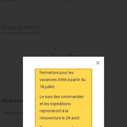
DÉTAILS DU PRODUIT
Fermeture pour les
vacances d'été à partir du
18 juillet.
Le suivi des commandes
Référence
MAL31703
et les expéditions
reprendront à la
Références spécifiques
réouverture le 24 août.