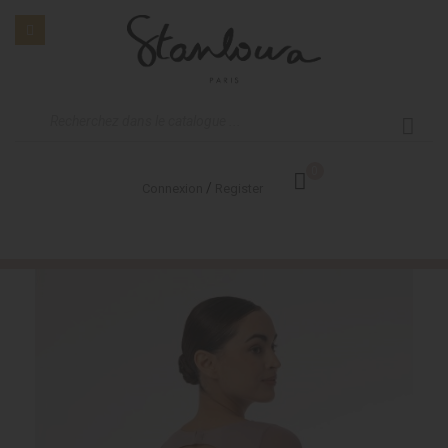
0
/
Connexion
Register