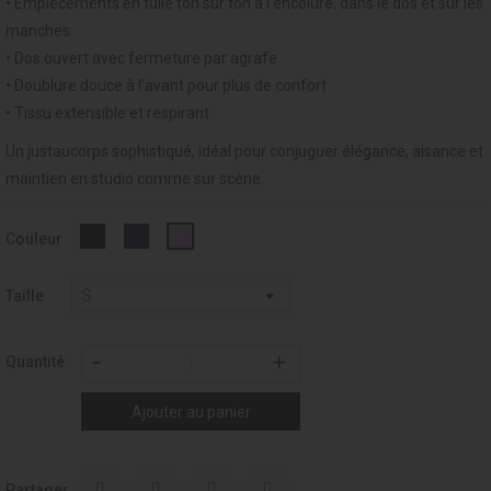
• Empiècements en tulle ton sur ton à l'encolure, dans le dos et sur les
manches
• Dos ouvert avec fermeture par agrafe
• Doublure douce à l’avant pour plus de confort
• Tissu extensible et respirant
Un justaucorps sophistiqué, idéal pour conjuguer élégance, aisance et
maintien en studio comme sur scène.
Noir
MARINE
DALIA
Couleur
-
-
-
037
019
260
Taille
Quantité
Ajouter au panier
Partager