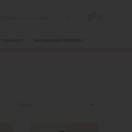
0
T COLLANTS
NOS MARQUES PRÉFÉRÉES

Trier par :
é web !
Exclusivité web !