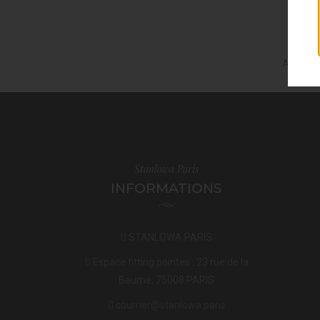
Affichag
Stanlowa Paris
INFORMATIONS
STANLOWA PARIS
Espace fitting pointes : 23 rue de la
Baume, 75008 PARIS
courrier@stanlowa.paris