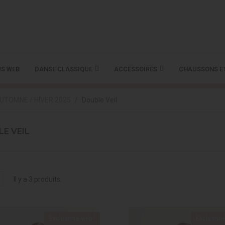
S WEB
DANSE CLASSIQUE
ACCESSOIRES
CHAUSSONS E
UTOMNE / HIVER 2025
Double Veil
E VEIL
Il y a 3 produits.
Exclusivité web !
Exclusivit