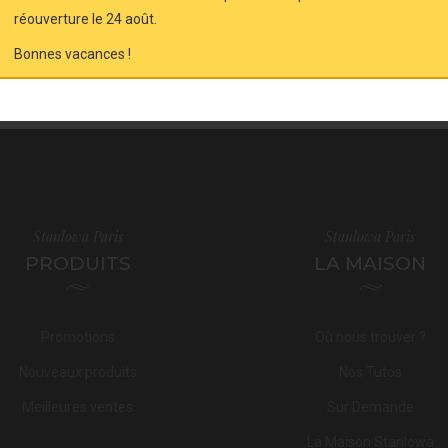
réouverture le 24 août.
Bonnes vacances !
e 1-3 de 3 article(s)
Stanlowa Paris
Stanlowa Paris
PRODUITS
LA MAISON
Promotions
Où nous trouver ?
Nouveaux produits
Nos Tutos
Meilleures ventes
Sur Demande
La Maison Stanlowa