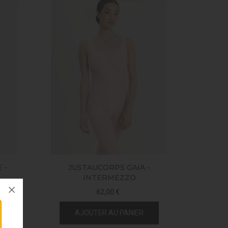
 -
JUSTAUCORPS GAIA -
INTERMEZZO
62,00 €
AJOUTER AU PANIER