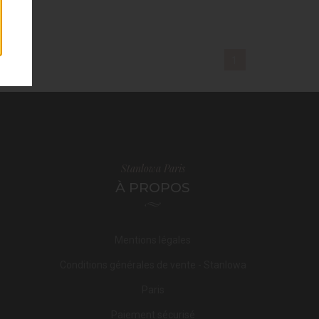
1
Stanlowa Paris
À PROPOS
Mentions légales
Conditions générales de vente - Stanlowa
Paris
Paiement sécurisé