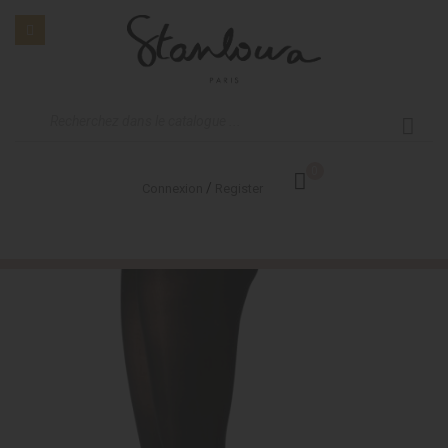
0
/
Connexion
Register