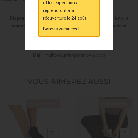
et les expéditions
reprendront à la
réouverture le 24 août.
Disponible selon la limite des stocks, n'hésitez pas à nous
contacter, certains de nos modèles nécessitent un délai
Bonnes vacances !
spécifique :
Téléphone :
01 45 62 37 95
Mail :
mailto:courrier@stanlowa.paris
VOUS AIMEREZ AUSSI
Exclusivité web !
Exclusivité web !