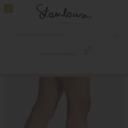
0
/
Connexion
Register