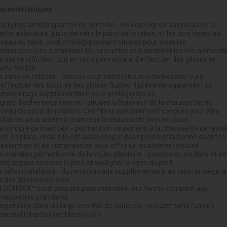
aractéristiques
es lignes antidérapantes de contrôle - les deux lignes au niveau de la
artie antérieure, juste derrière le point de rotation, et les cinq lignes au
iveau du talon, sont stratégiquement situées pour aider les
anseuses/eurs à stabiliser les pirouettes et à contrôler les mouvement
e danse difficiles, tout en vous permettant d'effectuer des glissés en
oute facilité
a zone de rotation - conçue pour permettre aux danseuses/eurs
'effectuer des tours et des glissés fluides. Il présente également du
embourrage supplémentaire pour protéger les os
ignes d'adhérence interne - situées à l'intérieur de la chaussette, au
iveau du point de rotation. Ces fibres spécialement conçues pour être
ollantes vous aident à maintenir la chaussette bien en place
a bordure de maintien - permet non seulement à la chaussette de reste
ien en place, mais elle est aussi conçue pour procurer la bonne quantité
'extension et de compression pour offrir un ajustement naturel
e maintien perfectionné de la voûte plantaire - procure du soutien, et es
onçue pour épouser le pied et souligner la ligne du pied
e talon matelassé - du rembourrage supplémentaire au talon protège l
s des danseuses/eurs
LOCHSOX™ sont conçues pour maintenir leur forme comparé aux
haussettes standards
isponibles dans un large éventail de couleurs - incluant sand (sable),
harcoal (charbon) et black (noir)