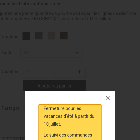
onseils et Informations Utiles
joutez une petite quantité de poudre de talc sur les lignes de siliconne
ntidérapantes de BLOCHSOX™ pour réduire l'effet collant
Charcoal
Sand
Cocoa
Noir
Couleur
-
037
Taille
Quantité
Ajouter au panier
Partager
Fermeture pour les
vacances d'été à partir du
18 juillet.
Le suivi des commandes
DESCRIPTION
DÉTAILS DU PRODUIT