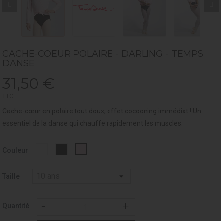
CACHE-COEUR POLAIRE - DARLING - TEMPS
DANSE
31,50 €
TTC
Cache-cœur en polaire tout doux, effet cocooning immédiat ! Un
essentiel de la danse qui chauffe rapidement les muscles.
Blanc
Noir
Rose
Couleur
-
-
pâle
001
037
-
126
Taille
Quantité