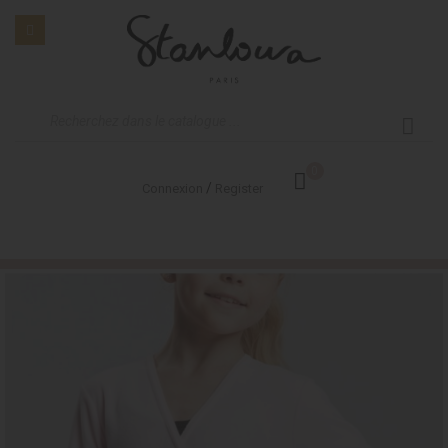
0
/
Connexion
Register