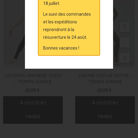
18 juillet.
Le suivi des commandes
et les expéditions
reprendront à la
réouverture le 24 août.
Bonnes vacances !
LEGGING UNISEXE JODO
CACHE-COEUR JOYCE -
- TEMPS DANSE
TEMPS DANSE
65,00 €
65,00 €
AJOUTER AU
AJOUTER AU
PANIER
PANIER