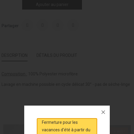
Ajouter au panier
Partager
DESCRIPTION
DÉTAILS DU PRODUIT
Composition :
100% Polyester microfibre
Lavage en machine possible en cycle délicat 30° - pas de sèche-linge
VOUS AIMEREZ AUSSI
Fermeture pour les
vacances d'été à partir du
Exclusivité web !
Exclusivité web !