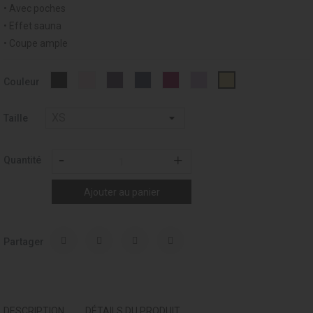
• Avec poches
• Effet sauna
• Coupe ample
Noir
Rose
PRUNE
OUTREMER
GRENAT
DALIA
003
Couleur
-
pâle
-
-
-
-
-
037
-
253
258
275
260
BEIGE
126
/
Taille
Champagne
Quantité
Ajouter au panier
Partager
DESCRIPTION
DÉTAILS DU PRODUIT