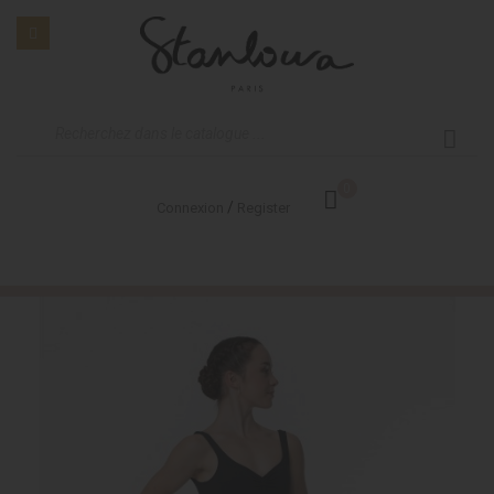
0
/
Connexion
Register