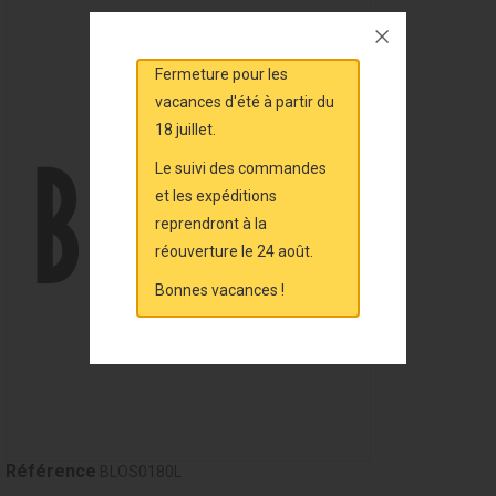
Fermeture pour les
vacances d'été à partir du
18 juillet.
Le suivi des commandes
et les expéditions
reprendront à la
réouverture le 24 août.
Bonnes vacances !
Référence
BLOS0180L