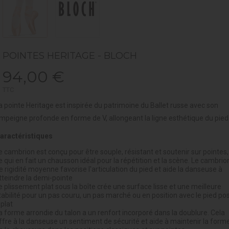
POINTES HERITAGE - BLOCH
94,00 €
TTC
a pointe Heritage est inspirée du patrimoine du Ballet russe avec son
mpeigne profonde en forme de V, allongeant la ligne esthétique du pied
aractéristiques
e cambrion est conçu pour être souple, résistant et soutenir sur pointes,
e qui en fait un chausson idéal pour la répétition et la scène. Le cambrio
e rigidité moyenne favorise l'articulation du pied et aide la danseuse à
tteindre la demi-pointe
e plissement plat sous la boîte crée une surface lisse et une meilleure
tabilité pour un pas couru, un pas marché ou en position avec le pied po
 plat
a forme arrondie du talon a un renfort incorporé dans la doublure. Cela
ffre à la danseuse un sentiment de sécurité et aide à maintenir la form