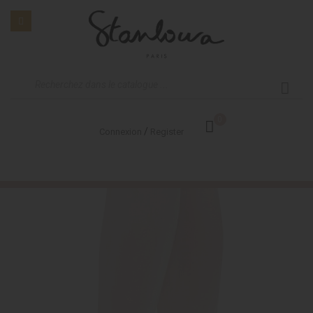
0
/
Connexion
Register