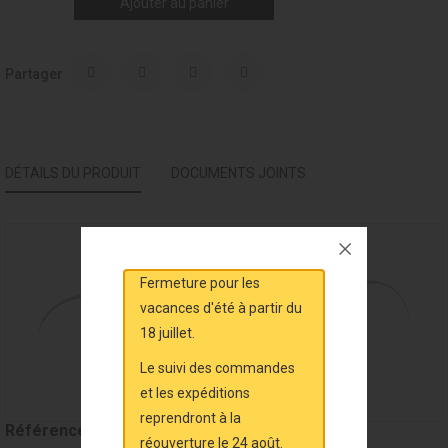
Ajouter au panier
Partager
DÉTAILS DU PRODUIT
DOCUMENTS JOINTS
Fermeture pour les
vacances d'été à partir du
18 juillet.
Le suivi des commandes
et les expéditions
reprendront à la
Référence
MAL31739
réouverture le 24 août.