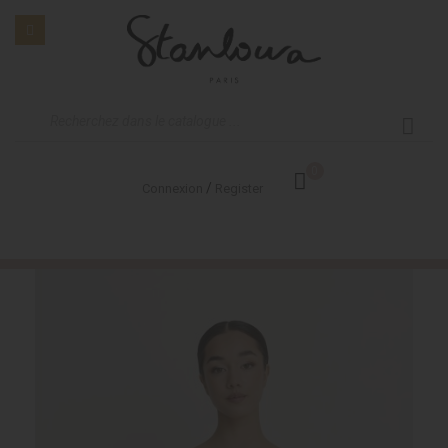
0
/
Connexion
Register