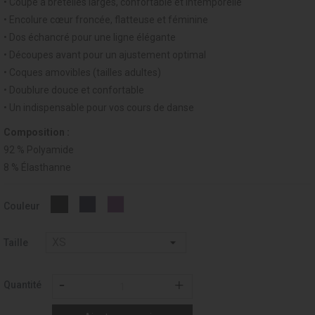
• Coupe à bretelles larges, confortable et intemporelle
• Encolure cœur froncée, flatteuse et féminine
• Dos échancré pour une ligne élégante
• Découpes avant pour un ajustement optimal
• Coques amovibles (tailles adultes)
• Doublure douce et confortable
• Un indispensable pour vos cours de danse
Composition :
92 % Polyamide
8 % Élasthanne
MARINE
VIOLET
Noir
Couleur
-
-
-
019
194
037
Taille
Quantité