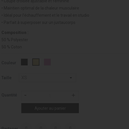
• Coupe croisée ajustable et féminine
• Maintien optimal de la chaleur musculaire
• Idéal pour l’échauffement et le travail en studio
• Parfait à superposer sur un justaucorps
Composition :
50 % Polyester
50 % Coton
Noir
277
003
Couleur
-
-
-
037
DUSTY
BEIGE
PINK
/
Taille
Champagne
Quantité
Ajouter au panier
Partager