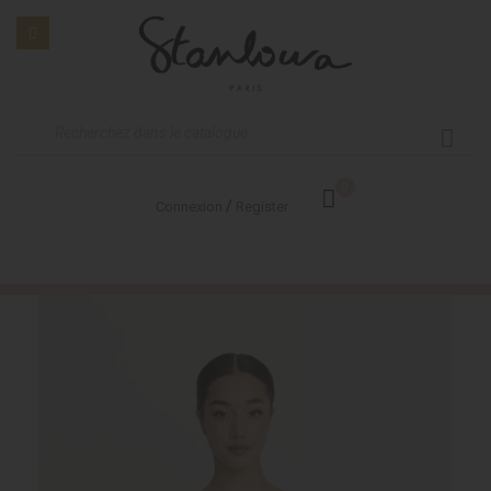
0
/
Connexion
Register