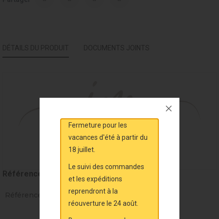
DÉTAILS DU PRODUIT
DOCUMENTS JOINTS
Fermeture pour les
vacances d'été à partir du
18 juillet.
Le suivi des commandes
Référence
MAL6673
et les expéditions
reprendront à la
Références spécifiques
réouverture le 24 août.