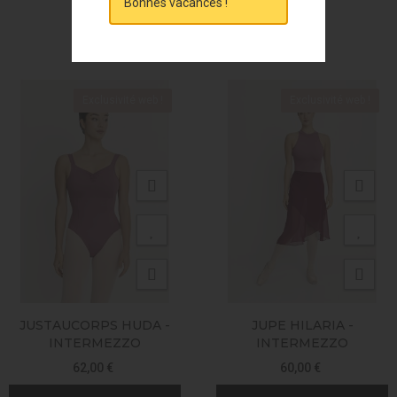
Bonnes vacances !
VOUS AIMEREZ AUSSI
Exclusivité web !
Exclusivité web !
JUSTAUCORPS HUDA -
JUPE HILARIA -
INTERMEZZO
INTERMEZZO
62,00 €
60,00 €