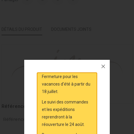
DÉTAILS DU PRODUIT
DOCUMENTS JOINTS
Fermeture pour les
vacances d'été à partir du
18 juillet.
Le suivi des commandes
Référence
MAL6673
et les expéditions
reprendront à la
Références spécifiques
réouverture le 24 août.