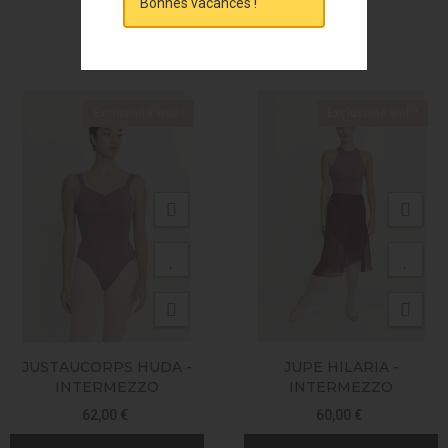
Bonnes vacances !
VOUS AIMEREZ AUSSI
Exclusivité web !
Exclusivité web !
JUSTAUCORPS HUDA -
JUPE HILARIA -
INTERMEZZO
INTERMEZZO
62,00 €
60,00 €