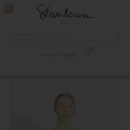
0
/
Connexion
Register