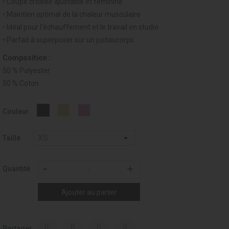
• Coupe croisée ajustable et féminine
• Maintien optimal de la chaleur musculaire
• Idéal pour l’échauffement et le travail en studio
• Parfait à superposer sur un justaucorps
Composition :
50 % Polyester
50 % Coton
003
277
Noir
Couleur
-
-
-
BEIGE
DUSTY
037
/
PINK
Taille
Champagne
Quantité
Ajouter au panier
Partager