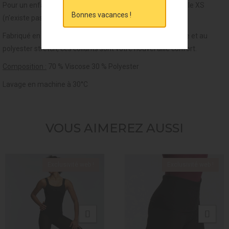
Pour un enfant s'habillant en 12 ou 14 ans, prévoir une taille XS
Bonnes vacances !
(n'existe pas en dessous de la taille XS).
Fabriqué en maille joker douce et souple grâce à la viscose et au
polyester stretch, ces collants sont votre nouvel allié confort.
Composition :
70 % Viscose
30 % Polyester
Lavage en machine à 30°C
VOUS AIMEREZ AUSSI
Exclusivité web !
Exclusivité web !