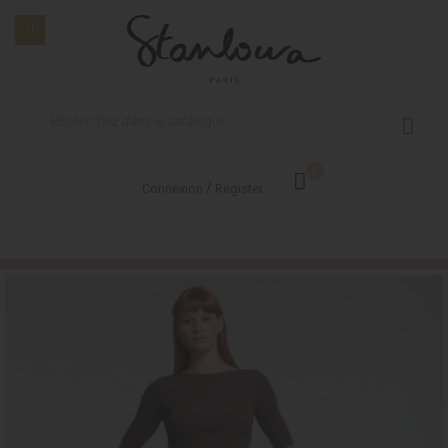
0
/
Connexion
Register