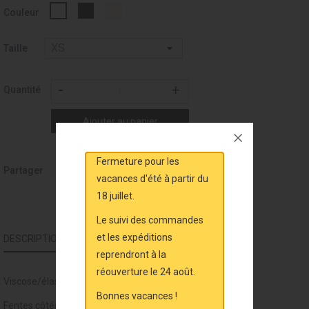
Noir
Nude
Blanc
Couleur
-
clair
-
037
001
Taille
Quantité
Ajouter au panier
Fermeture pour les
Partager
vacances d'été à partir du
18 juillet.
Le suivi des commandes
et les expéditions
DESCRIPTION
DÉTAILS DU PRODUIT
reprendront à la
réouverture le 24 août.
Viscose/élasthanne: confort, toucher doux et naturel.
Bonnes vacances !
Fentes côtés pour une parfaite liberté de mouvement.