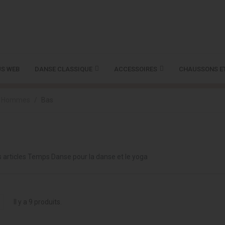
S WEB
DANSE CLASSIQUE
ACCESSOIRES
CHAUSSONS E
Hommes
Bas
 articles Temps Danse pour la danse et le yoga
Il y a 9 produits.