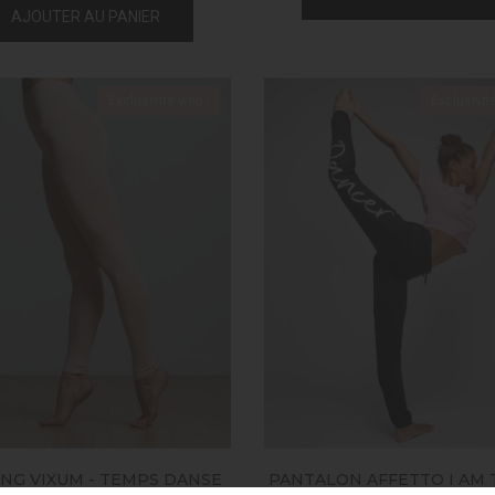
AJOUTER AU PANIER
Exclusivité web !
Exclusivit
NG VIXUM - TEMPS DANSE
PANTALON AFFETTO I AM