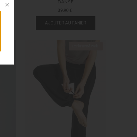
DANSE
39,90 €
AJOUTER AU PANIER
é web !
Exclusivité web !