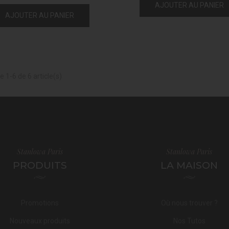
AJOUTER AU PANIER
AJOUTER AU PANIER
e 1-6 de 6 article(s)
Stanlowa Paris
Stanlowa Paris
PRODUITS
LA MAISON
Promotions
Où nous trouver ?
Nouveaux produits
Nos Tutos