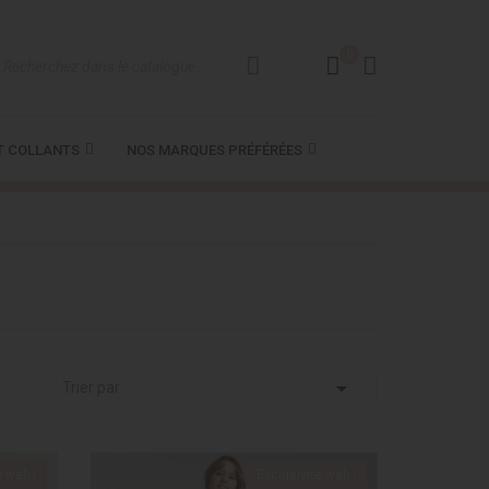
0
T COLLANTS
NOS MARQUES PRÉFÉRÉES

Trier par :
é web !
Exclusivité web !