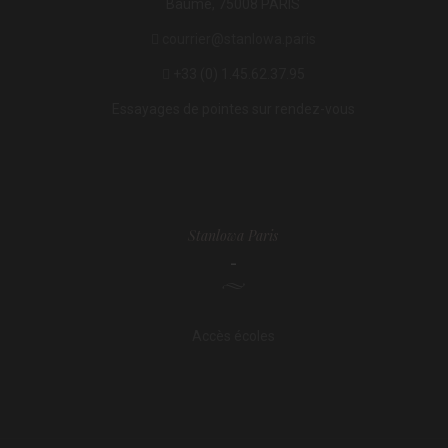
Baume, 75008 PARIS
courrier@stanlowa.paris
+33 (0) 1.45.62.37.95
Essayages de pointes sur rendez-vous
Stanlowa Paris
-
Accès écoles