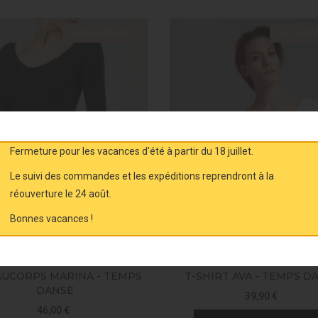
Exclusivité web !
Exclusivit
Fermeture pour les vacances d'été à partir du 18 juillet.
Le suivi des commandes et les expéditions reprendront à la
réouverture le 24 août.
Bonnes vacances !
AUCORPS MARINA - TEMPS
T-SHIRT AVA - TEMPS D
DANSE
39,90 €
46,00 €