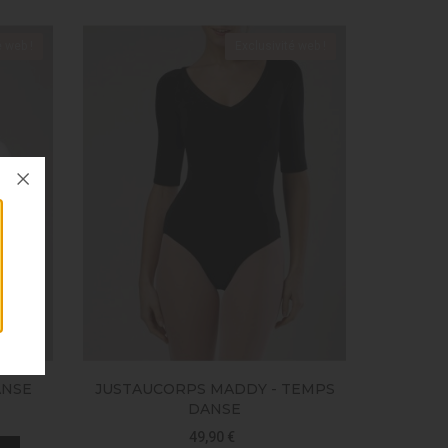
é web !
Exclusivité web !
ANSE
JUSTAUCORPS MADDY - TEMPS
DANSE
49,90 €