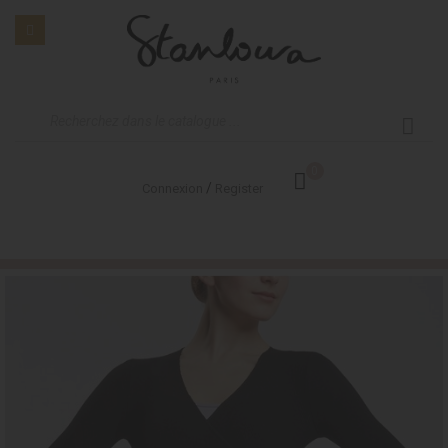
0
/
Connexion
Register