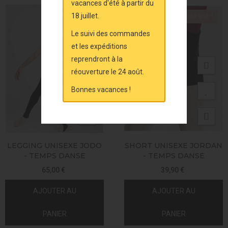
vacances d'été à partir du
18 juillet.
Exclusivité web !
Exclusivité web !
Le suivi des commandes
et les expéditions
reprendront à la
réouverture le 24 août.
Bonnes vacances !
LEGGING UNISEXE JODO
SHORT UNISEXE JORDAN
- TEMPS DANSE
- TEMPS DANSE
65,00 €
39,90 €
AJOUTER AU
AJOUTER AU
PANIER
PANIER