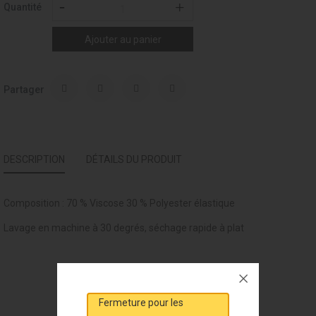
Quantité
Ajouter au panier
Partager
DESCRIPTION
DÉTAILS DU PRODUIT
Composition : 70 % Viscose 30 % Polyester élastique
Lavage en machine à 30 degrés, séchage rapide à plat
VOUS AIMEREZ AUSSI
Fermeture pour les