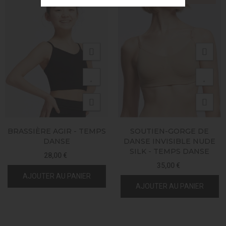
BRASSIÈRE AGIR - TEMPS
SOUTIEN-GORGE DE
DANSE
DANSE INVISIBLE NUDE
SILK - TEMPS DANSE
28,00 €
35,00 €
AJOUTER AU PANIER
AJOUTER AU PANIER