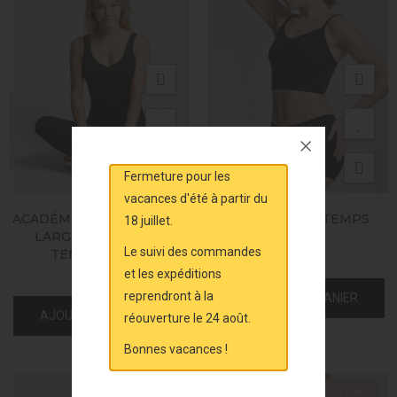
Fermeture pour les
vacances d'été à partir du
ACADÉMIQUE BRETELLES
SHORT VISU - TEMPS
18 juillet.
LARGES - VELLUM -
DANSE
Le suivi des commandes
TEMPS DANSE
25,00 €
et les expéditions
59,90 €
reprendront à la
AJOUTER AU PANIER
AJOUTER AU PANIER
réouverture le 24 août.
Bonnes vacances !
Exclusivité web !