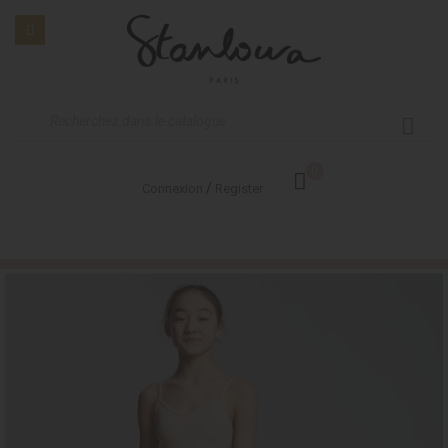
0
/
Connexion
Register