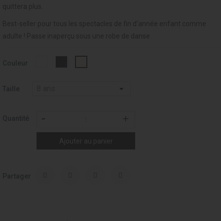
quittera plus.
Best-seller pour tous les spectacles de fin d'année enfant comme
adulte ! Passe inaperçu sous une robe de danse
Blanc
Noir
Nude
Couleur
-
-
clair
001
037
Taille
Quantité
Ajouter au panier
Partager