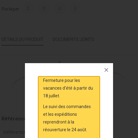
Partager
DÉTAILS DU PRODUIT
DOCUMENTS JOINTS
Fermeture pour les
vacances d'été à partir du
18 juillet.
Le suivi des commandes
et les expéditions
Référence
MAL7729
reprendront à la
réouverture le 24 août.
Références spécifiques