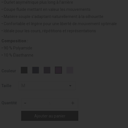
• Ourlet asymétrique plus long à l’arrière
• Coupe fluide mettant en valeur les mouvements
• Matière souple s’adaptant naturellement à la silhouette
• Confortable et légère pour une liberté de mouvement optimale
• Idéale pour les cours, répétitions et représentations
Composition :
• 90 % Polyamide
• 10 % Élasthanne
Noir
MARINE
PRUNE
DALIA
VIOLET
Couleur
-
-
-
-
-
037
019
253
260
194
Taille
Quantité
Ajouter au panier