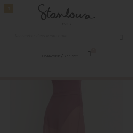
0
/
Connexion
Register