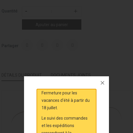
Quantité
Ajouter au panier
Partager
DÉTAILS DU PRODUIT
DOCUMENTS JOINTS
Fermeture pour les
vacances d'été à partir du
18 juillet.
Le suivi des commandes
et les expéditions