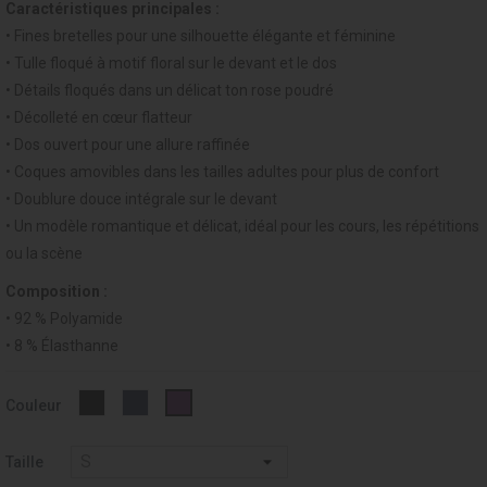
Caractéristiques principales :
• Fines bretelles pour une silhouette élégante et féminine
• Tulle floqué à motif floral sur le devant et le dos
• Détails floqués dans un délicat ton rose poudré
• Décolleté en cœur flatteur
• Dos ouvert pour une allure raffinée
• Coques amovibles dans les tailles adultes pour plus de confort
• Doublure douce intégrale sur le devant
• Un modèle romantique et délicat, idéal pour les cours, les répétitions
ou la scène
Composition :
• 92 % Polyamide
• 8 % Élasthanne
Noir
OUTREMER
VIOLET
Couleur
-
-
-
037
258
194
Taille