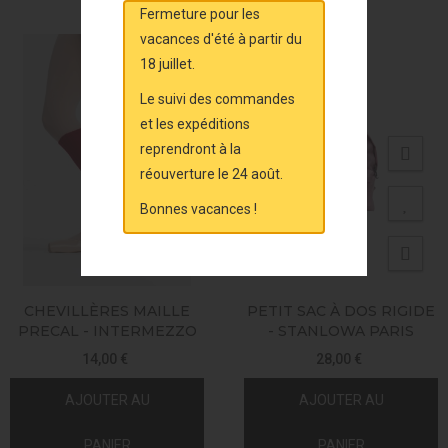
Fermeture pour les
vacances d'été à partir du
18 juillet.
Le suivi des commandes
et les expéditions
reprendront à la
réouverture le 24 août.
Bonnes vacances !
CHEVILLÈRES MAILLE
PETIT SAC À DOS RIGIDE
PRECAL - INTERMEZZO
- STANLOWA PARIS
14,00 €
28,00 €
AJOUTER AU
AJOUTER AU
PANIER
PANIER