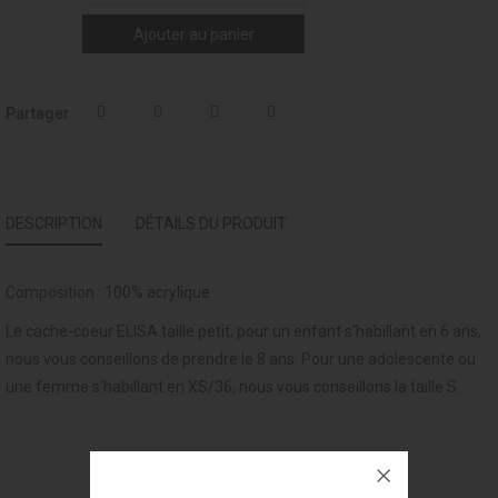
Ajouter au panier
Partager
DESCRIPTION
DÉTAILS DU PRODUIT
Composition : 100% acrylique
Le cache-coeur ELISA taille petit, pour un enfant s'habillant en 6 ans,
nous vous conseillons de prendre le 8 ans. Pour une adolescente ou
une femme s'habillant en XS/36, nous vous conseillons la taille S.
VOUS AIMEREZ AUSSI