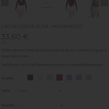
CACHE-COEUR ELISA - INTERMEZZO
33,60 €
TTC
Cache-cœur en maille acrylique souple et douce, manches longues, à
nouer dans le dos.
Parfait
pour les échauffements des petites et grandes danseuses !
Blanc
Noir
Rose
CIEL
LAVANDE
LILAC
GREY
BORDEAUX
Couleur
-
-
-
-
-
-
-
-
001
037
007
014
080
024
033
028
Taille
Quantité