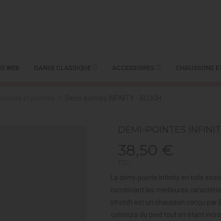
S WEB
DANSE CLASSIQUE
ACCESSOIRES
CHAUSSONS E
ointes et pointes
Demi-pointes INFINITY - BLOCH
DEMI-POINTES INFINIT
38,50 €
TTC
La demi-pointe Infinity en toile st
combinant les meilleures caractéris
stretch est un chausson conçu par 
contours du pied tout en étant inc