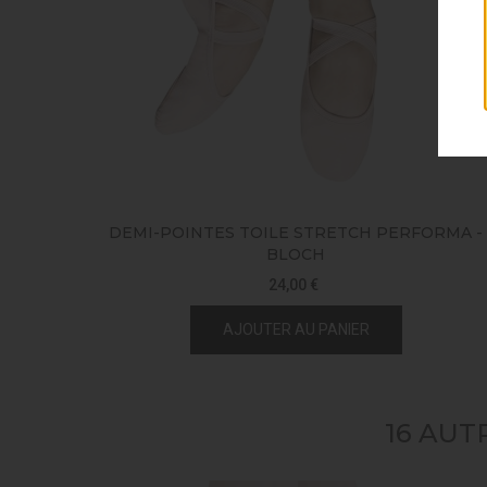
DEMI-POINTES TOILE STRETCH PERFORMA -
BLOCH
24,00 €
AJOUTER AU PANIER
16 AUT