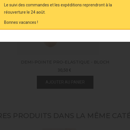
Le suivi des commandes et les expéditions reprendront à la
réouverture le 24 août.
Bonnes vacances !
DEMI-POINTE PRO-ELASTIQUE - BLOCH
30,50 €
AJOUTER AU PANIER
RES PRODUITS DANS LA MÊME CATÉ