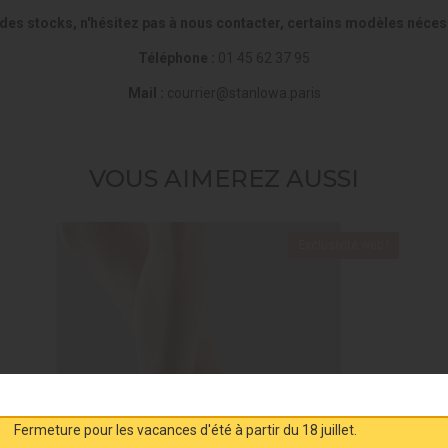
 des stocks, n'hésitez pas à nous contacter, certains modèles nécess
Téléphone :
01 45 62 37 95
Mail :
courrier@stanlowa.paris
VOUS AIMEREZ AUSSI
Exclusivité web !
Fermeture pour les vacances d'été à partir du 18 juillet.