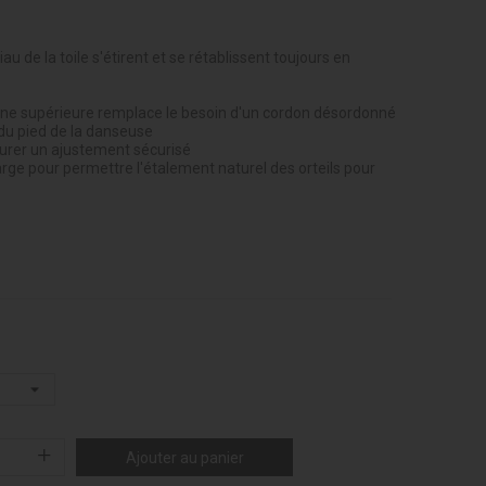
u de la toile s'étirent et se rétablissent toujours en
d
ligne supérieure remplace le besoin d'un cordon désordonné
 du pied de la danseuse
surer un ajustement sécurisé
arge pour permettre l'étalement naturel des orteils pour
Ajouter au panier