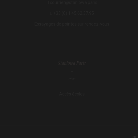
courrier@stanlowa.paris
+33 (0) 1.45.62.37.95
Essayages de pointes sur rendez-vous
Stanlowa Paris
-
Accès écoles
NO