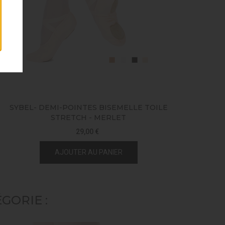
SYBEL- DEMI-POINTES BISEMELLE TOILE
STRETCH - MERLET
29,00 €
AJOUTER AU PANIER
GORIE :