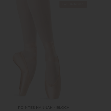
Exclusivité web !
POINTES HANNAH - BLOCH
BALL