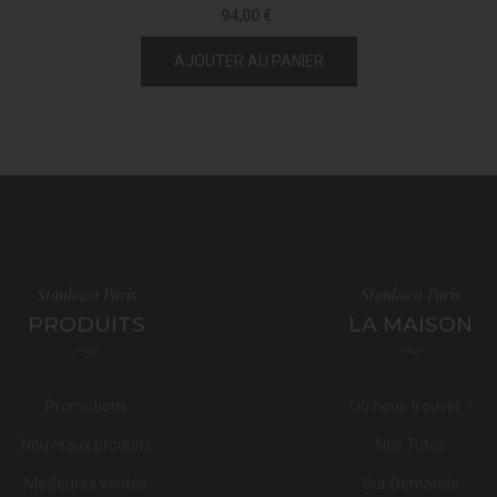
94,00 €
AJOUTER AU PANIER
Stanlowa Paris
Stanlowa Paris
PRODUITS
LA MAISON
Promotions
Où nous trouver ?
Nouveaux produits
Nos Tutos
Meilleures ventes
Sur Demande