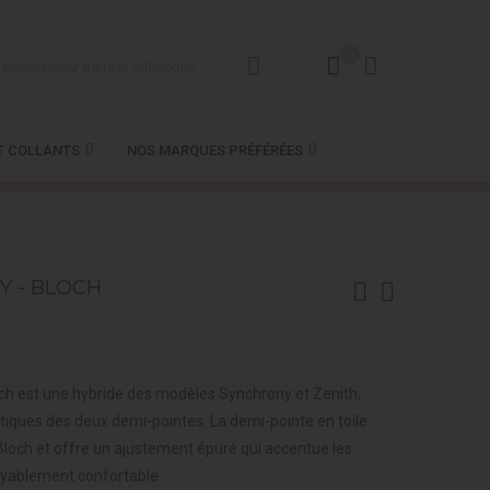
0
T COLLANTS
NOS MARQUES PRÉFÉRÉES
Y - BLOCH
retch est une hybride des modèles Synchrony et Zenith,
tiques des deux demi-pointes. La demi-pointe en toile
Bloch et offre un ajustement épuré qui accentue les
royablement confortable.