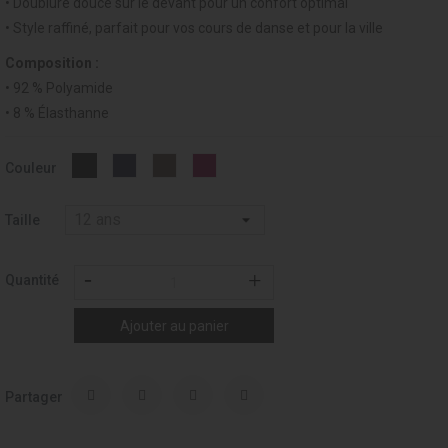
• Doublure douce sur le devant pour un confort optimal
• Style raffiné, parfait pour vos cours de danse et pour la ville
Composition :
• 92 % Polyamide
• 8 % Élasthanne
MARINE
VISON
GRENAT
Noir
Couleur
-
-
-
-
019
052
275
037
Taille
Quantité
Ajouter au panier
Partager