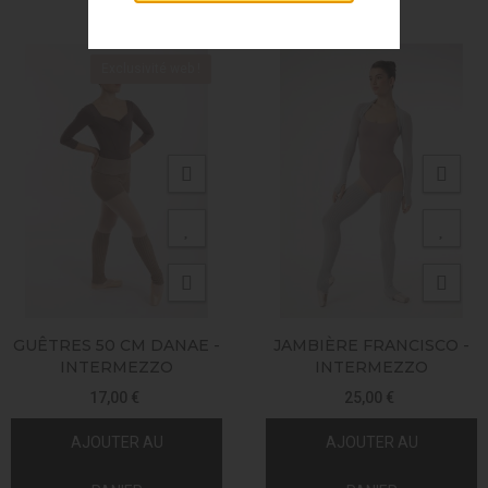
Exclusivité web !
GUÊTRES 50 CM DANAE -
JAMBIÈRE FRANCISCO -
INTERMEZZO
INTERMEZZO
17,00 €
25,00 €
AJOUTER AU
AJOUTER AU