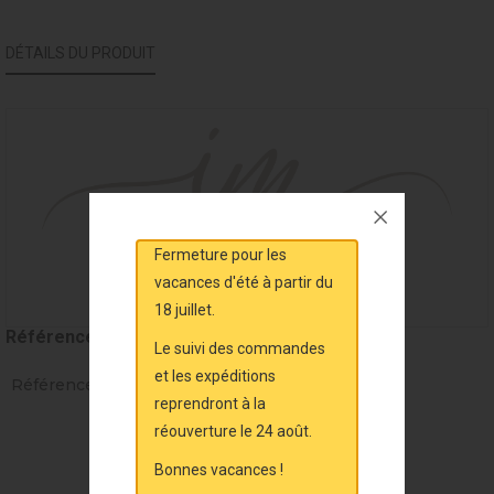
DÉTAILS DU PRODUIT
Fermeture pour les
vacances d'été à partir du
18 juillet.
Référence
MAL31716
Le suivi des commandes
et les expéditions
Références spécifiques
reprendront à la
réouverture le 24 août.
Bonnes vacances !
VOUS AIMEREZ AUSSI