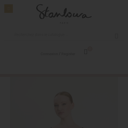
0
/
Connexion
Register