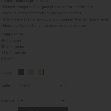
Caractéristiques principales :
• Manches longues raglan pour plus de confort et d’aisance
• Encolure bateau et finitions métalliques élégantes
• Maille douce et extensible pour accompagner tous les mouvements
• Idéal pour l’échauffement, la danse ou la barre au sol
Composition :
48 % Viscose
30 % Polyester
14 % Polyamide
8 % Métal
Noir
GREY
003
Couleur
-
-
-
037
033
BEIGE
/
Taille
Champagne
Quantité