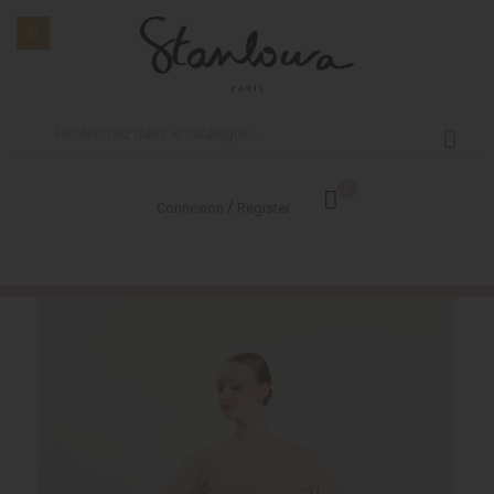
0
/
Connexion
Register