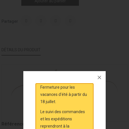
Ajouter au panier
Partager
DÉTAILS DU PRODUIT
Fermeture pour les
vacances d'été à partir du
18 juillet.
Le suivi des commandes
et les expéditions
Référence
mal6252
reprendront à la