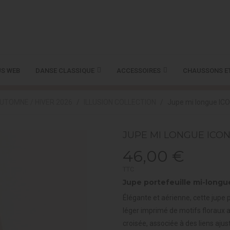
S WEB
DANSE CLASSIQUE
ACCESSOIRES
CHAUSSONS E
UTOMNE / HIVER 2026
ILLUSION COLLECTION
Jupe mi longue IC
JUPE MI LONGUE ICON
46,00 €
TTC
Jupe portefeuille mi-longu
Élégante et aérienne, cette jupe 
léger imprimé de motifs floraux 
croisée, associée à des liens ajus