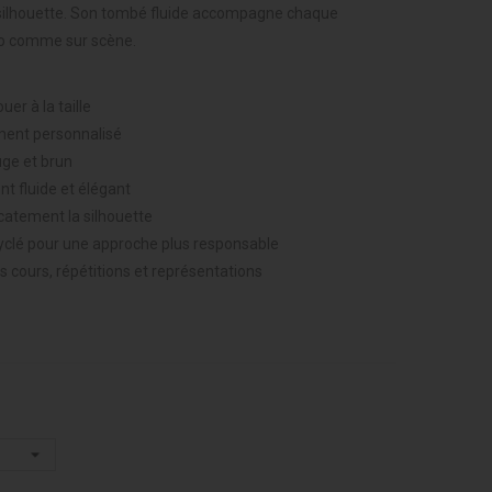
silhouette. Son tombé fluide accompagne chaque
o comme sur scène.
er à la taille
ement personnalisé
uge et brun
t fluide et élégant
catement la silhouette
yclé pour une approche plus responsable
es cours, répétitions et représentations