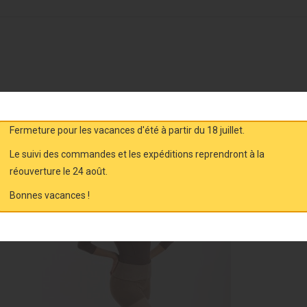
VOUS AIMEREZ AUSSI
Fermeture pour les vacances d'été à partir du 18 juillet.
Le suivi des commandes et les expéditions reprendront à la
Exclusivité web !
réouverture le 24 août.
Bonnes vacances !