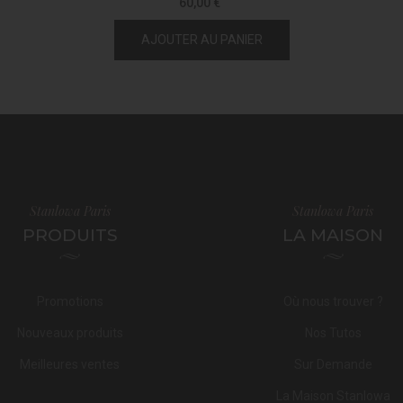
60,00 €
AJOUTER AU PANIER
Stanlowa Paris
Stanlowa Paris
PRODUITS
LA MAISON
Promotions
Où nous trouver ?
Nouveaux produits
Nos Tutos
Meilleures ventes
Sur Demande
La Maison Stanlowa