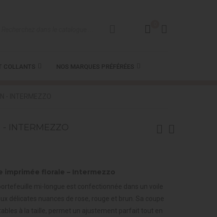
0
T COLLANTS
NOS MARQUES PRÉFÉRÉES
ON - INTERMEZZO
 - INTERMEZZO
e imprimée florale – Intermezzo
portefeuille mi-longue est confectionnée dans un voile
aux délicates nuances de rose, rouge et brun. Sa coupe
tables à la taille, permet un ajustement parfait tout en