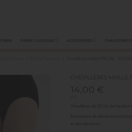
S WEB
DANSE CLASSIQUE
ACCESSOIRES
CHAUSSONS E
illes/Femmes
Echauffements
Chevillères maille PRECAL - INTE
CHEVILLÈRES MAILLE 
14,00 €
TTC
Chevillères de 50 cm de hauteur e
Accessoire de danse incontourn
et des danseurs.