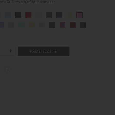
0cm :
Guêtres MAXICAL Intermezzo
Rose
CIEL
MARINE
BORDEAUX
SAUMON
PRUNE
OUTREMER
IVOIRE
HOT
-
-
-
-
-
-
-
-
PINK
007
014
019
028
108
253
258
002
-
RK
LILAC
GREY
MENTHE
BALLET
LAVENDER
MIXED
VIOLET
SANGRIA
GRIS
008
EN
-
-
-
PINK
-
DARK
-
-
CHINÉ
024
033
038
-
080
GREY
194
195
-
077
-
243
188
Ajouter au panier