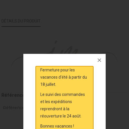
DÉTAILS DU PRODUIT
Fermeture pour les
vacances d'été à partir du
18 juillet.
Le suivi des commandes
Référence
MAL2034
et les expéditions
Références spécifiques
reprendront à la
réouverture le 24 août.
Bonnes vacances !