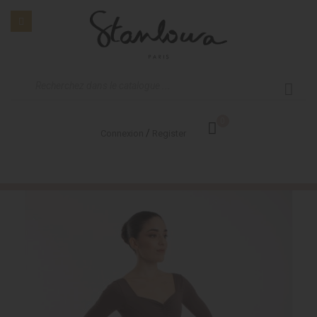
0
/
Connexion
Register