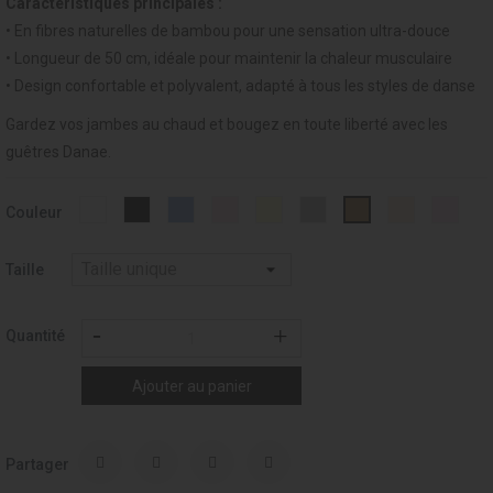
Caractéristiques principales :
• En fibres naturelles de bambou pour une sensation ultra-douce
• Longueur de 50 cm, idéale pour maintenir la chaleur musculaire
• Design confortable et polyvalent, adapté à tous les styles de danse
Gardez vos jambes au chaud et bougez en toute liberté avec les
guêtres Danae.
Blanc
Noir
Light
Rose
IVOIRE
GREY
021
029
027
Couleur
-
-
Blue
-
-
-
-
-
-
001
037
-
007
002
033
PALE
Rose
TOAST
015
Past
Taille
Quantité
Ajouter au panier
Partager