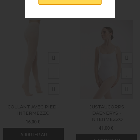
VOUS AIMEREZ AUSSI
COLLANT AVEC PIED -
JUSTAUCORPS
INTERMEZZO
DAENERYS -
INTERMEZZO
16,00 €
41,00 €
AJOUTER AU