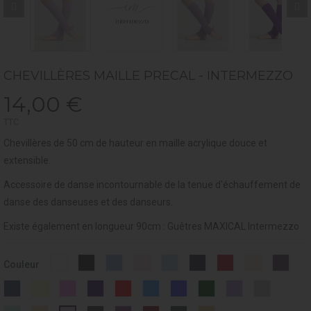
CHEVILLÈRES MAILLE PRECAL - INTERMEZZO
14,00 €
TTC
Chevillères de 50 cm de hauteur en maille acrylique douce et
extensible.
Accessoire de danse incontournable de la tenue d'échauffement de
danse des danseuses et des danseurs.
Existe également en longueur 90cm :
Guêtres MAXICAL Intermezzo
Blanc
Noir
Light
Rose
CIEL
MARINE
BORDEAUX
SAUMON
PRU
Couleur
-
-
Blue
-
-
-
-
-
-
001
037
-
007
014
019
028
108
253
OUTREMER
IVOIRE
HOT
PURPLE
RED
TURQUOISE
ROYAL
DARK
LILAC
GREY
015
-
-
PINK
-
-
-
BLUE
GREEN
-
-
258
002
-
011
013
016
-
-
024
033