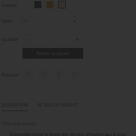
Blanc
Noir
Tan
Ballet
Couleur
-
-
001
037
Taille
Quantité
Ajouter au panier
Partager
DESCRIPTION
DÉTAILS DU PRODUIT
100% toile stretch
Disponible selon la limite des stocks, n'hésitez pas à nous