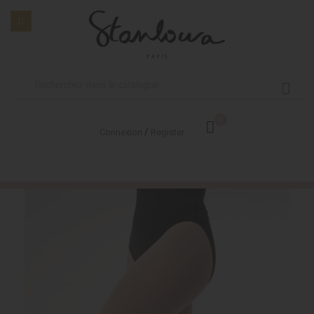
0
/
Connexion
Register