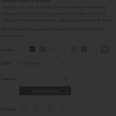
Caractéristiques principales :
• En fibres naturelles de bambou pour une sensation ultra-douce
• Longueur de 50 cm, idéale pour maintenir la chaleur musculaire
• Design confortable et polyvalent, adapté à tous les styles de danse
Gardez vos jambes au chaud et bougez en toute liberté avec les
guêtres Danae.
Blanc
Noir
Light
Rose
IVOIRE
GREY
027
021
029
Couleur
-
-
Blue
-
-
-
-
-
-
001
037
-
007
002
033
TOAST
PALE
Rose
015
Paste
Taille
Quantité
Ajouter au panier
Partager