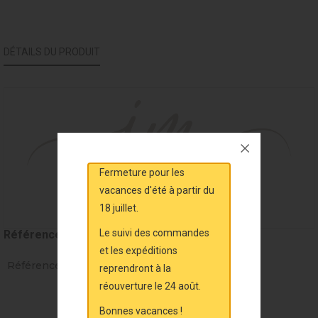
DÉTAILS DU PRODUIT
Fermeture pour les
vacances d'été à partir du
18 juillet.
Le suivi des commandes
Référence
MAL2034
et les expéditions
Références spécifiques
reprendront à la
réouverture le 24 août.
Bonnes vacances !