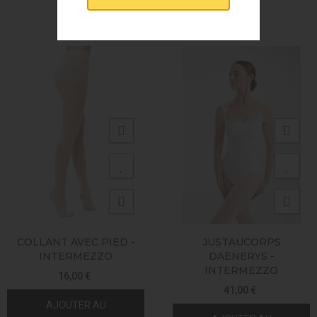
VOUS AIMEREZ AUSSI
COLLANT AVEC PIED -
JUSTAUCORPS
INTERMEZZO
DAENERYS -
INTERMEZZO
16,00 €
41,00 €
AJOUTER AU