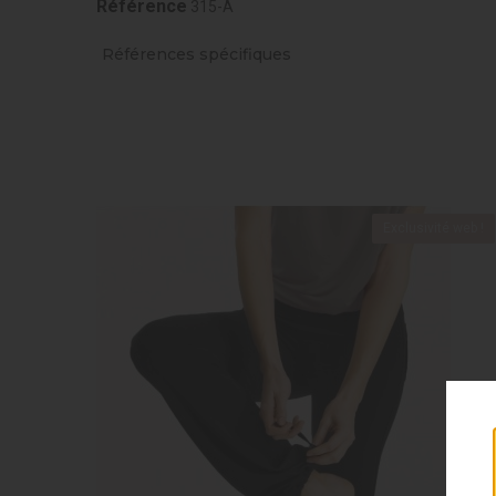
Référence
315-A
Références spécifiques
Exclusivité web !