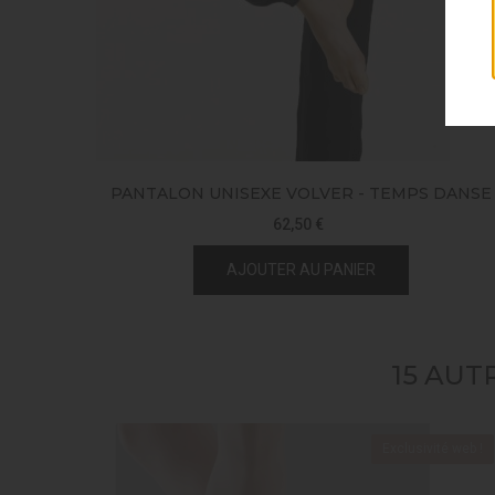
PANTALON UNISEXE VOLVER - TEMPS DANSE
62,50 €
AJOUTER AU PANIER
15 AUT
Exclusivité web !