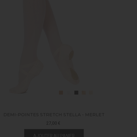
DEMI-POINTES STRETCH STELLA - MERLET
DEMI-P
27,00 €
AJOUTER AU PANIER