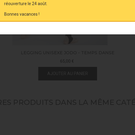
réouverture le 24 août.
Bonnes vacances !
LEGGING UNISEXE JODO - TEMPS DANSE
65,00 €
AJOUTER AU PANIER
RES PRODUITS DANS LA MÊME CATÉ