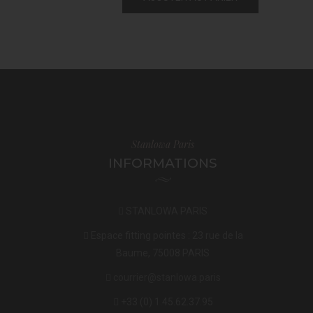
Stanlowa Paris
INFORMATIONS
STANLOWA PARIS
Espace fitting pointes : 23 rue de la
Baume, 75008 PARIS
courrier@stanlowa.paris
+33 (0) 1.45.62.37.95