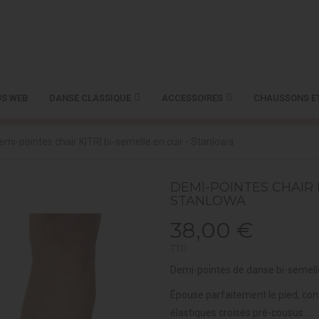
S WEB
DANSE CLASSIQUE
ACCESSOIRES
CHAUSSONS E
emi-pointes chair KITRI bi-semelle en cuir - Stanlowa
DEMI-POINTES CHAIR K
STANLOWA
38,00 €
TTC
Demi-pointes de danse bi-semelle 
Épouse parfaitement le pied, conf
élastiques croisés pré-cousus.