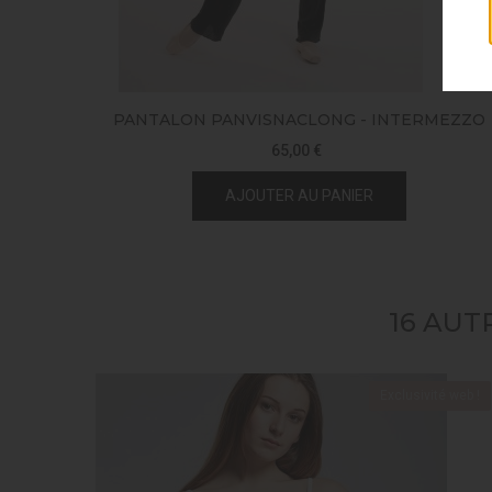
PANTALON PANVISNACLONG - INTERMEZZO
65,00 €
AJOUTER AU PANIER
16 AUT
Exclusivité web !