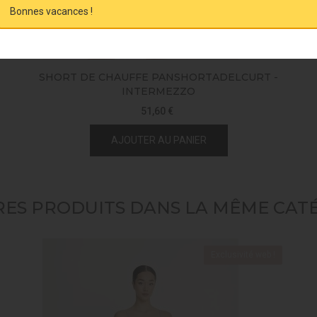
Bonnes vacances !
SHORT DE CHAUFFE PANSHORTADELCURT -
INTERMEZZO
51,60 €
AJOUTER AU PANIER
RES PRODUITS DANS LA MÊME CATÉ
Exclusivité web !