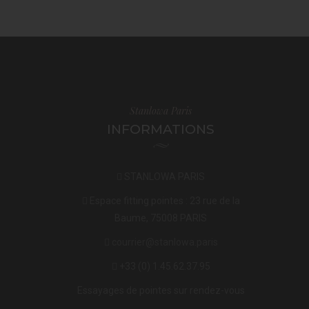
Stanlowa Paris
INFORMATIONS
STANLOWA PARIS
Espace fitting pointes : 23 rue de la
Baume, 75008 PARIS
courrier@stanlowa.paris
+33 (0) 1.45.62.37.95
Essayages de pointes sur rendez-vous