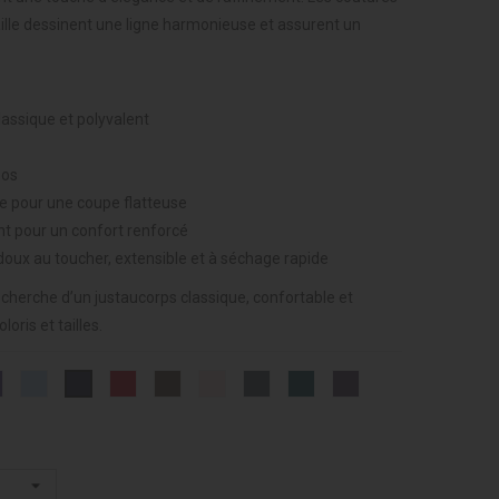
taille dessinent une ligne harmonieuse et assurent un
lassique et polyvalent
dos
ille pour une coupe flatteuse
nt pour un confort renforcé
doux au toucher, extensible et à séchage rapide
echerche d’un justaucorps classique, confortable et
oris et tailles.
Violet
CIEL
BORDEAUX
VISON
SAUMON
CHARBON
VERT
PRUNE
MARINE
-
-
-
-
-
-
ALGUE
-
-
011
014
028
052
108
172
-
253
019
197