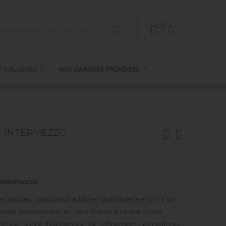
0
T COLLANTS
NOS MARQUES PRÉFÉRÉES
- INTERMEZZO
 Intermezzo
courtes, conçu pour sublimer la silhouette et offrir un
nt. Son décolleté en cœur froncé à l’avant et ses
nt une touche d’élégance et de raffinement. Les coutures