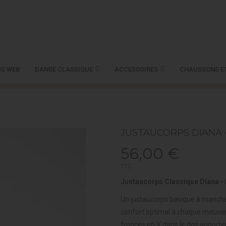
S WEB
DANSE CLASSIQUE
ACCESSOIRES
CHAUSSONS E
JUSTAUCORPS DIANA 
56,00 €
TTC
Justaucorps Classique Diana -
Un justaucorps basique à manches 
confort optimal à chaque mouveme
fronces en V dans le dos apporte