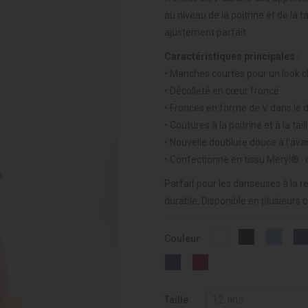
au niveau de la poitrine et de la 
ajustement parfait.
Caractéristiques principales :
• Manches courtes pour un look c
• Décolleté en cœur froncé
• Fronces en forme de V dans le 
• Coutures à la poitrine et à la ta
• Nouvelle doublure douce à l’ava
• Confectionné en tissu Meryl® : 
Parfait pour les danseuses à la r
durable. Disponible en plusieurs col
Blanc
Noir
Light
Couleur
-
-
Blue
001
037
-
OUTREMER
GRENAT
015
-
-
258
275
Taille