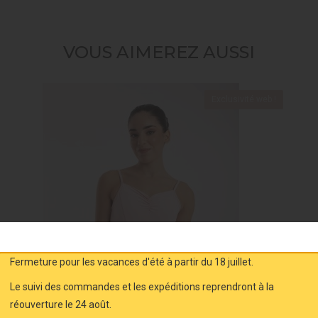
VOUS AIMEREZ AUSSI
Exclusivité web !
Fermeture pour les vacances d'été à partir du 18 juillet.
Le suivi des commandes et les expéditions reprendront à la
réouverture le 24 août.