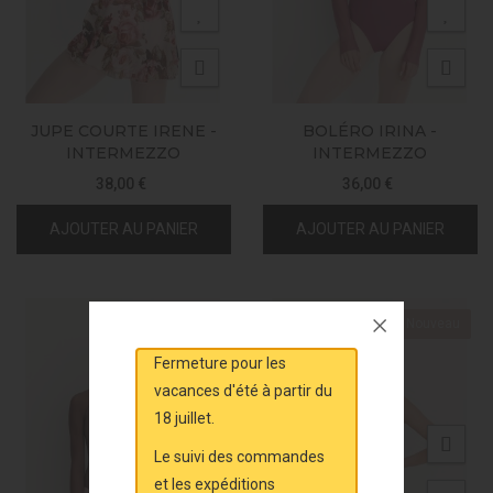
JUPE COURTE IRENE -
BOLÉRO IRINA -
INTERMEZZO
INTERMEZZO
38,00 €
36,00 €
AJOUTER AU PANIER
AJOUTER AU PANIER
Nouveau
Nouveau
Fermeture pour les
vacances d'été à partir du
18 juillet.
Le suivi des commandes
et les expéditions