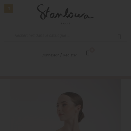
0
/
Connexion
Register