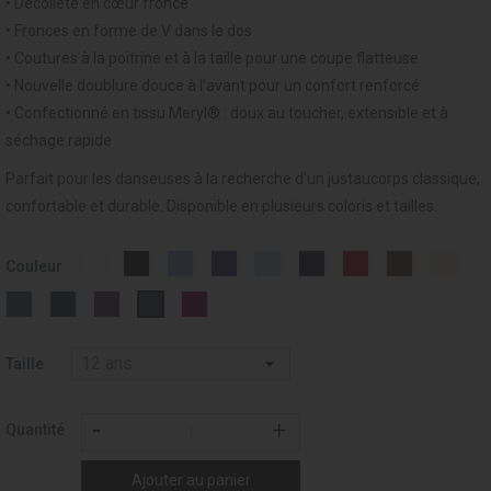
• Décolleté en cœur froncé
• Fronces en forme de V dans le dos
• Coutures à la poitrine et à la taille pour une coupe flatteuse
• Nouvelle doublure douce à l’avant pour un confort renforcé
• Confectionné en tissu Meryl® : doux au toucher, extensible et à
séchage rapide
Parfait pour les danseuses à la recherche d’un justaucorps classique,
confortable et durable. Disponible en plusieurs coloris et tailles.
Blanc
Noir
Light
Violet
CIEL
MARINE
BORDEAUX
VISON
SAU
Couleur
-
-
Blue
-
-
-
-
-
-
001
037
-
011
014
019
028
052
108
CHARBON
VERT
PRUNE
GRENAT
OUTREMER
015
-
ALGUE
-
-
-
172
-
253
275
258
197
Taille
Quantité
Ajouter au panier