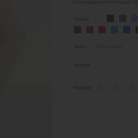
Existe également en longueur 50
Blanc
Noir
188
Couleur
-
-
-
001
037
Anthr
OUTREMER
FUCHSIA
RED
TURQUOI
RO
-
-
-
-
BLU
258
009
013
016
-
017
Taille
Quantité
Partager