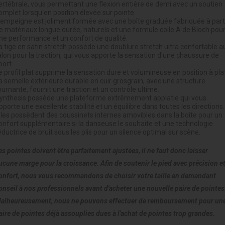
ertébrale, vous permettant une flexion entière de demi avec un soutien
omplet lorsqu'en position élevée sur pointe.
'empeigne est joliment formée avec une boîte graduée fabriquée à part
e matériaux longue durée, naturels et une formule colle A de Bloch pou
ne performance et un confort de qualité.
a tige en satin stretch possède une doublure stretch ultra confortable a
alon pour la traction, qui vous apporte la sensation d'une chaussure de
port.
e profil plat supprime la sensation dure et volumineuse en position à plat
a semelle extérieure durable en cuir grosgrain, avec une structure
ournante, fournit une traction et un contrôle ultime.
ynthesis possède une plateforme extrêmement applatie qui vous
pporte une excellente stabilité et un équilibre dans toutes les directions.
lles possèdent des coussinets internes amovibles dans la boîte pour un
onfort supplémentaire si la danseuse le souhaite et une technologie
éductrice de bruit sous les plis pour un silence optimal sur scène.
es pointes doivent être parfaitement ajustées, il ne faut donc laisser
ucune marge pour la croissance. Afin de soutenir le pied avec précision e
onfort, nous vous recommandons de choisir votre taille en demandant
onseil à nos professionnels avant d'acheter une nouvelle paire de pointes
alheureusement, nous ne pouvons effectuer de remboursement pour un
aire de pointes déjà assouplies dues à l'achat de pointes trop grandes.