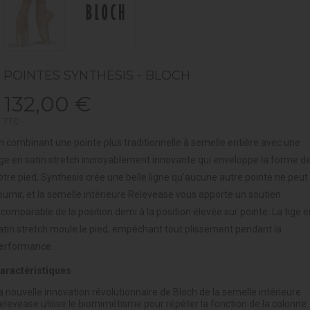
POINTES SYNTHESIS - BLOCH
132,00 €
TTC
n combinant une pointe plus traditionnelle à semelle entière avec une
ige en satin stretch incroyablement innovante qui enveloppe la forme d
otre pied, Synthesis crée une belle ligne qu'aucune autre pointe ne peut
ournir, et la semelle intérieure Relevease vous apporte un soutien
ncomparable de la position demi à la position élevée sur pointe. La tige e
atin stretch moule le pied, empêchant tout plissement pendant la
erformance.
aractéristiques
a nouvelle innovation révolutionnaire de Bloch de la semelle intérieure
elevease utilise le biomimétisme pour répéter la fonction de la colonne