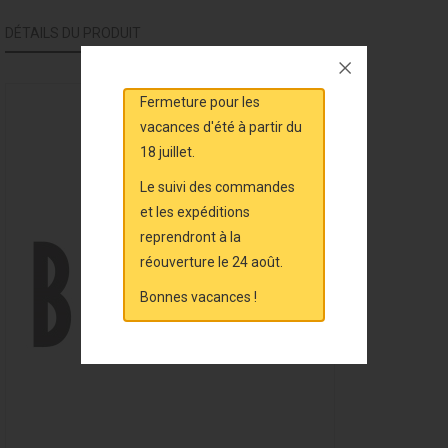
DÉTAILS DU PRODUIT
Fermeture pour les
vacances d'été à partir du
18 juillet.
Le suivi des commandes
et les expéditions
reprendront à la
réouverture le 24 août.
Bonnes vacances !