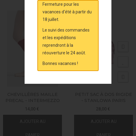
Fermeture pour les
vacances d'été à partir du
18 juillet.
Le suivi des commandes
et les expéditions
reprendront à la
réouverture le 24 août.
Bonnes vacances !
CHEVILLÈRES MAILLE
PETIT SAC À DOS RIGIDE
PRECAL - INTERMEZZO
- STANLOWA PARIS
14,00 €
28,00 €
AJOUTER AU
AJOUTER AU
PANIER
PANIER