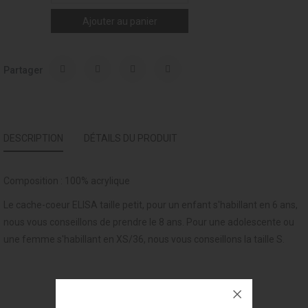
Ajouter au panier
Partager
DESCRIPTION
DÉTAILS DU PRODUIT
Composition : 100% acrylique
Le cache-coeur ELISA taille petit, pour un enfant s'habillant en 6 ans,
nous vous conseillons de prendre le 8 ans. Pour une adolescente ou
une femme s'habillant en XS/36, nous vous conseillons la taille S.
VOUS AIMEREZ AUSSI