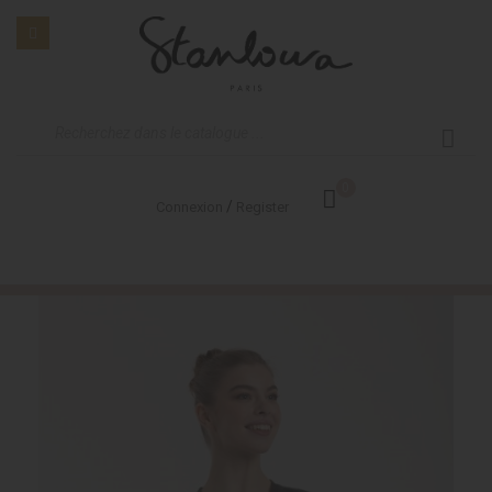
0
/
Connexion
Register