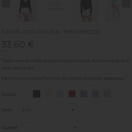
CACHE-COEUR ELISA - INTERMEZZO
33,60 €
TTC
Cache-cœur en maille acrylique souple et douce, manches longues, à
nouer dans le dos.
Parfait
pour les échauffements des petites et grandes danseuses !
Blanc
Rose
CIEL
BORDEAUX
LAVANDE
LILAC
GREY
Noir
Couleur
-
-
-
-
-
-
-
-
001
007
014
028
080
024
033
037
Taille
Quantité